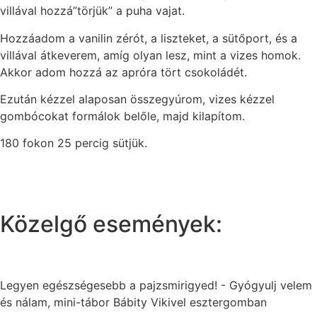
villával hozzá”törjük” a puha vajat.
Hozzáadom a vanilin zérót, a liszteket, a sütőport, és a
villával átkeverem, amíg olyan lesz, mint a vizes homok.
Akkor adom hozzá az apróra tört csokoládét.
Ezután kézzel alaposan összegyúrom, vizes kézzel
gombócokat formálok belőle, majd kilapítom.
180 fokon 25 percig sütjük.
Közelgő események:
Legyen egészségesebb a pajzsmirigyed! - Gyógyulj velem
és nálam, mini-tábor Bábity Vikivel esztergomban