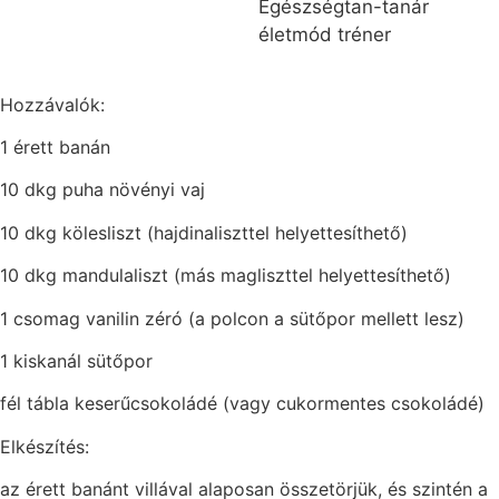
Egészségtan-tanár
életmód tréner
Hozzávalók:
1 érett banán
10 dkg puha növényi vaj
10 dkg kölesliszt (hajdinaliszttel helyettesíthető)
10 dkg mandulaliszt (más magliszttel helyettesíthető)
1 csomag vanilin zéró (a polcon a sütőpor mellett lesz)
1 kiskanál sütőpor
fél tábla keserűcsokoládé (vagy cukormentes csokoládé)
Elkészítés:
az érett banánt villával alaposan összetörjük, és szintén a