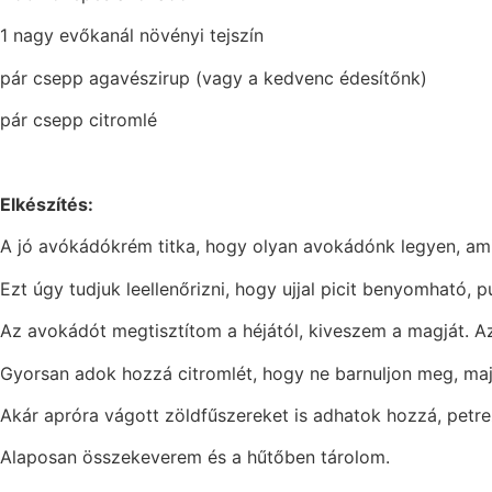
1 nagy evőkanál növényi tejszín
pár csepp agavészirup (vagy a kedvenc édesítőnk)
pár csepp citromlé
Elkészítés:
A jó avókádókrém titka, hogy olyan avokádónk legyen, ami 
Ezt úgy tudjuk leellenőrizni, hogy ujjal picit benyomható, 
Az avokádót megtisztítom a héjától, kiveszem a magját. A
Gyorsan adok hozzá citromlét, hogy ne barnuljon meg, maj
Akár apróra vágott zöldfűszereket is adhatok hozzá, petr
Alaposan összekeverem és a hűtőben tárolom.