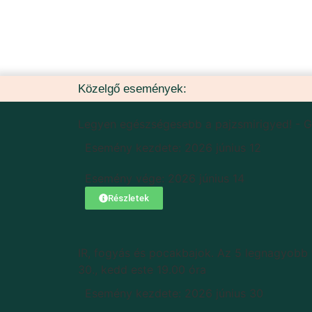
Közelgő események:
Legyen egészségesebb a pajzsmirigyed! - Gy
Esemény kezdete: 2026 június 12
Esemény vége: 2026 június 14
Részletek
IR, fogyás és pocakbajok. Az 5 legnagyobb t
30., kedd este 19.00 óra
Esemény kezdete: 2026 június 30