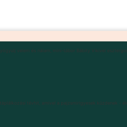
ógyulj velem és nálam, mini-tábor Bábity Vikivel eszterg
áplálkozási tévhit, amivel a pajzsmirigyesek küzdenek - élő