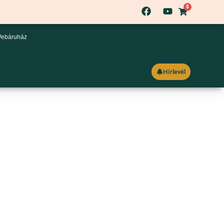
0
ebáruház
Hírlevél