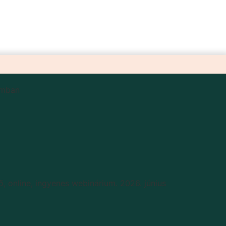
omban
, online, ingyenes webinárium. 2026. június