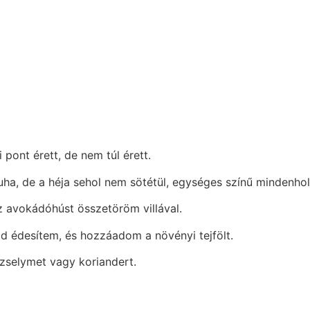
pont érett, de nem túl érett.
puha, de a héja sehol nem sötétül, egységes színű mindenhol
z avokádóhúst összetöröm villával.
d édesítem, és hozzáadom a növényi tejfölt.
ezselymet vagy koriandert.