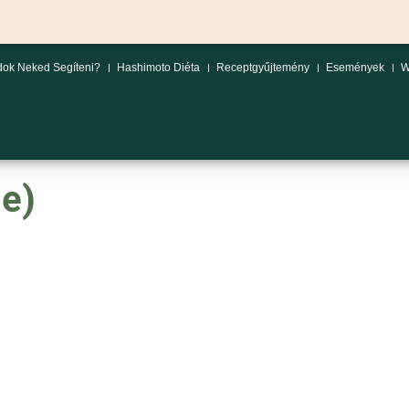
ok Neked Segíteni?
Hashimoto Diéta
Receptgyűjtemény
Események
W
e)