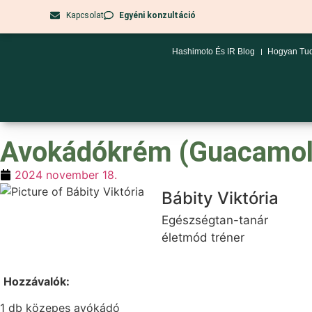
Kapcsolat
Egyéni konzultáció
Hashimoto És IR Blog
Hogyan Tud
Avokádókrém (Guacamol
2024 november 18.
Bábity Viktória
Egészségtan-tanár
életmód tréner
Hozzávalók:
1 db közepes avókádó