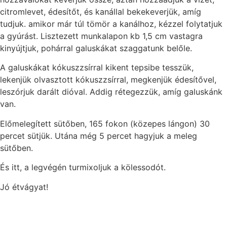
citromlevet, édesítőt, és kanállal bekekeverjük, amíg
tudjuk. amikor már túl tömör a kanálhoz, kézzel folytatjuk
a gyúrást. Lisztezett munkalapon kb 1,5 cm vastagra
kinyújtjuk, pohárral galuskákat szaggatunk belőle.
A galuskákat kókuszzsírral kikent tepsibe tesszük,
lekenjük olvasztott kókuszzsírral, megkenjük édesítővel,
leszórjuk darált dióval. Addig rétegezzük, amíg galuskánk
van.
Előmelegített sütőben, 165 fokon (közepes lángon) 30
percet sütjük. Utána még 5 percet hagyjuk a meleg
sütőben.
És itt, a legvégén turmixoljuk a kölessodót.
Jó étvágyat!