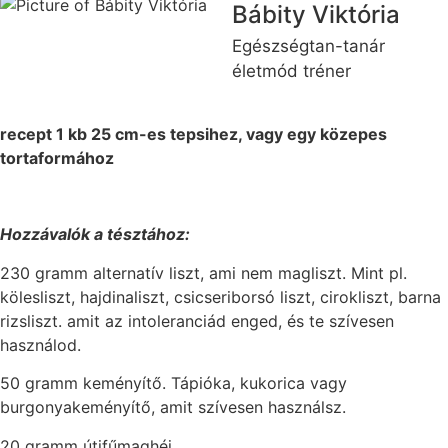
Bábity Viktória
Egészségtan-tanár
életmód tréner
recept 1 kb 25 cm-es tepsihez, vagy egy közepes
tortaformához
Hozzávalók a tésztához:
230 gramm alternatív liszt, ami nem magliszt. Mint pl.
kölesliszt, hajdinaliszt, csicseriborsó liszt, cirokliszt, barna
rizsliszt. amit az intoleranciád enged, és te szívesen
használod.
50 gramm keményítő. Tápióka, kukorica vagy
burgonyakeményítő, amit szívesen használsz.
20 gramm útifűmaghéj