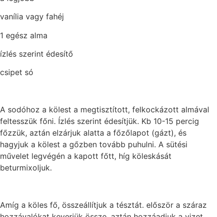
vanília vagy fahéj
1 egész alma
ízlés szerint édesítő
csipet só
A sodóhoz a kölest a megtisztított, felkockázott almával
feltesszük főni. Ízlés szerint édesítjük. Kb 10-15 percig
főzzük, aztán elzárjuk alatta a főzőlapot (gázt), és
hagyjuk a kölest a gőzben tovább puhulni. A sütési
művelet legvégén a kapott főtt, híg köleskását
beturmixoljuk.
Amíg a köles fő, összeállítjuk a tésztát. először a száraz
hozzávalókat keverjük össze, aztán hozzáadjuk a vizet,