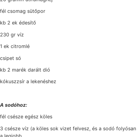
fél csomag sütőpor
kb 2 ek édesítő
230 gr víz
1 ek citromlé
csipet só
kb 2 marék darált dió
kókuszzsír a lekenéshez
A sodóhoz:
fél csésze egész köles
3 csésze víz (a köles sok vizet felvesz, és a sodó folyósan
a legjobb