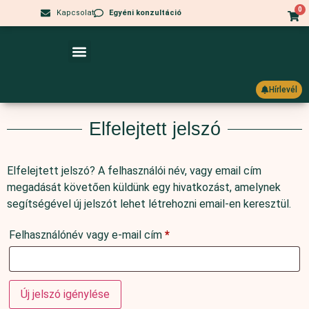
0
Kapcsolat
Egyéni konzultáció
Hashimoto És IR Blog
Hogyan Tudok Neked Segíteni?
Hírlevél
Elfelejtett jelszó
Elfelejtett jelszó? A felhasználói név, vagy email cím
megadását követően küldünk egy hivatkozást, amelynek
segítségével új jelszót lehet létrehozni email-en keresztül.
Felhasználónév vagy e-mail cím
*
Új jelszó igénylése