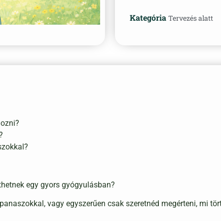
Kategória
Tervezés alatt
hozni?
?
szokkal?
íthetnek egy gyors gyógyulásban?
anaszokkal, vagy egyszerűen csak szeretnéd megérteni, mi történ