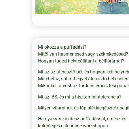
Mi okozza a puffadást?
Mitől van hasmenésed vagy székrekedésed?
Hogyan tudod helyreállítani a bélflórámat?
Mi az az áteresztő bél, és hogyan kell helyre
Mit ehetsz, sőt mit egyél áteresztő bél esetén
Mikor kell orvoshoz fordulni emésztési pana
Mi az IBS, és mi a hisztaminintolerancia?
Milyen vitaminok és táplálékkiegészítők seg
Ha gyakran küzdesz puffadással, emésztési p
különleges esti online workshopon