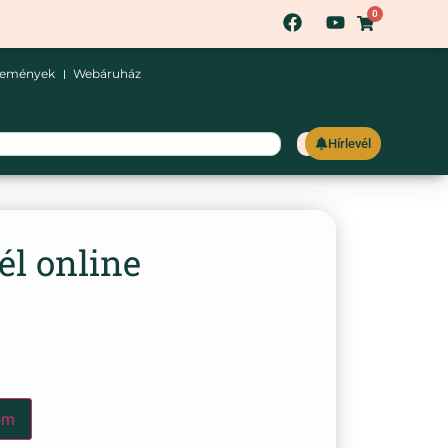
0
semények
Webáruház
Hírlevél
él online
em