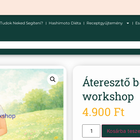
Tudok Neked Segíteni?
Hashimoto Diéta
Receptgyűjtemény
E
Áteresztő b
workshop
4.900
Ft
Kosárba tesz