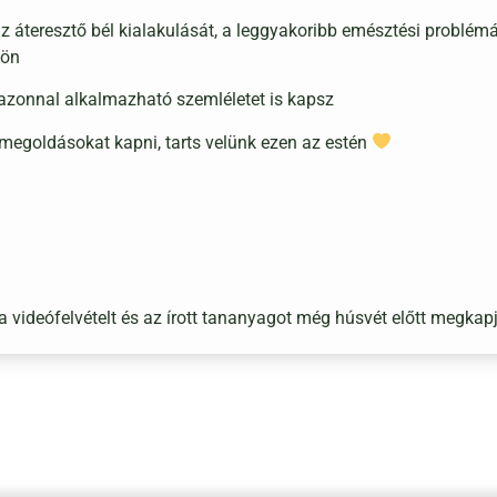
áteresztő bél kialakulását, a leggyakoribb emésztési problémák o
jön
 azonnal alkalmazható szemléletet is kapsz
i megoldásokat kapni, tarts velünk ezen az estén
 a videófelvételt és az írott tananyagot még húsvét előtt megkap