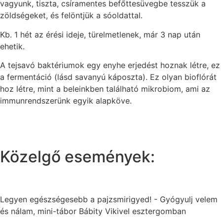
vagyunk, tiszta, csíramentes befőttesüvegbe tesszük a
zöldségeket, és felöntjük a sóoldattal.
Kb. 1 hét az érési ideje, türelmetlenek, már 3 nap után
ehetik.
A tejsavó baktériumok egy enyhe erjedést hoznak létre, ez
a fermentáció (lásd savanyú káposzta). Ez olyan bioflórát
hoz létre, mint a beleinkben található mikrobiom, ami az
immunrendszerünk egyik alapköve.
Közelgő események:
Legyen egészségesebb a pajzsmirigyed! - Gyógyulj velem
és nálam, mini-tábor Bábity Vikivel esztergomban