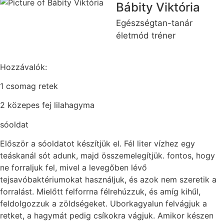
Bábity Viktória
Egészségtan-tanár
életmód tréner
Hozzávalók:
1 csomag retek
2 közepes fej lilahagyma
sóoldat
Először a sóoldatot készítjük el. Fél liter vízhez egy
teáskanál sót adunk, majd összemelegítjük. fontos, hogy
ne forraljuk fel, mivel a levegőben lévő
tejsavóbaktériumokat használjuk, és azok nem szeretik a
forralást. Mielőtt felforrna félrehúzzuk, és amíg kihűl,
feldolgozzuk a zöldségeket. Uborkagyalun felvágjuk a
retket, a hagymát pedig csíkokra vágjuk. Amikor készen