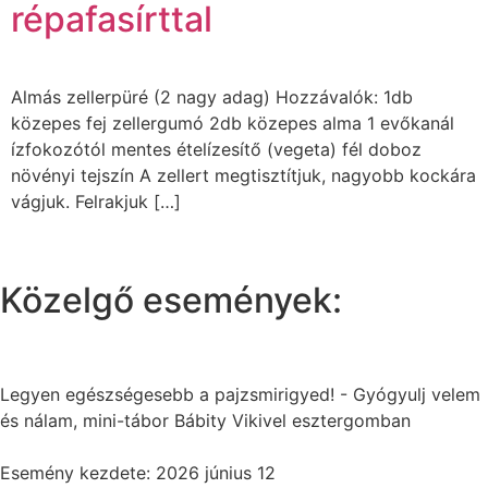
répafasírttal
Almás zellerpüré (2 nagy adag) Hozzávalók: 1db
közepes fej zellergumó 2db közepes alma 1 evőkanál
ízfokozótól mentes ételízesítő (vegeta) fél doboz
növényi tejszín A zellert megtisztítjuk, nagyobb kockára
vágjuk. Felrakjuk […]
Közelgő események:
Legyen egészségesebb a pajzsmirigyed! - Gyógyulj velem
és nálam, mini-tábor Bábity Vikivel esztergomban
Esemény kezdete: 2026 június 12