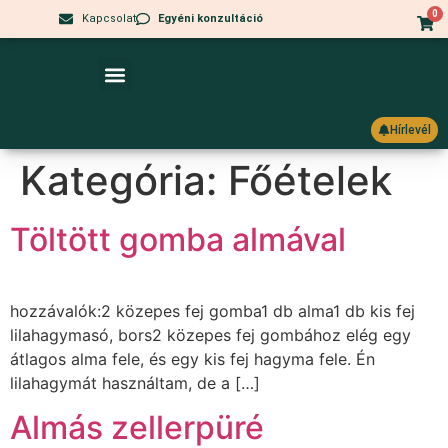
0
Kapcsolat
Egyéni konzultáció
Hashimoto És IR Blog
Hogyan Tudok Neked Segíteni?
Hírlevél
Kategória:
Főételek
Töltött gomba almával
hozzávalók:2 közepes fej gomba1 db alma1 db kis fej
lilahagymasó, bors2 közepes fej gombához elég egy
átlagos alma fele, és egy kis fej hagyma fele. Én
lilahagymát használtam, de a […]
Almás zellerpüré